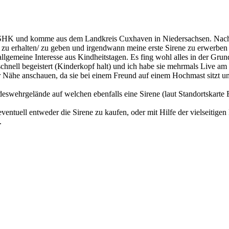
r SHK und komme aus dem Landkreis Cuxhaven in Niedersachsen. Nach st
 zu erhalten/ zu geben und irgendwann meine erste Sirene zu erwerben 
ie allgemeine Interesse aus Kindheitstagen. Es fing wohl alles in der Gru
chnell begeistert (Kinderkopf halt) und ich habe sie mehrmals Live a
der Nähe anschauen, da sie bei einem Freund auf einem Hochmast sitzt 
hrgelände auf welchen ebenfalls eine Sirene (laut Standortskarte E57)
eventuell entweder die Sirene zu kaufen, oder mit Hilfe der vielseiti
.