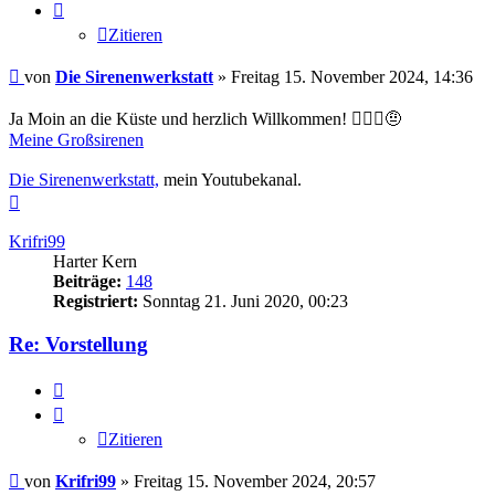
Zitieren
Beitrag
von
Die Sirenenwerkstatt
»
Freitag 15. November 2024, 14:36
Ja Moin an die Küste und herzlich Willkommen! 🙋🏻‍♂️🤨
Meine Großsirenen
Die Sirenenwerkstatt,
mein Youtubekanal.
Nach
oben
Krifri99
Harter Kern
Beiträge:
148
Registriert:
Sonntag 21. Juni 2020, 00:23
Re: Vorstellung
Zitieren
Zitieren
Beitrag
von
Krifri99
»
Freitag 15. November 2024, 20:57