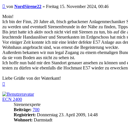
Beitrag
von
NordSirene22
»
Freitag 15. November 2024, 00:46
Moin!
Ich bin der Finn, 20 Jahre alt, frisch gebackener Anlagenmechanike
zu werden und eventuell Sirenenfreunde in der Nähe zu finden, Tipps
Bis jetzt hatte ich aktiv noch nicht viel mit Sirenen zu tun, bis auf d
leuchtende Handauslöser und Steuerkasten im Erdgeschoss hat mich s
Vor einiger Zeit konnte ich mir eine leider defekte E57 Anlage aus 
Wohnhaus angebracht sind, was erneut die Begeisterung weckte.
Außerdem bekamen wir nun legal Zugang zu einem ehemaligen Bundeswe
da sie vom Boden aus nicht zu sehen ist.
Ich hoffe nun bald mir den Standort genauer ansehen zu können und 
testen zu dürfen wie ebenfalls die Hochmast E57 wieder zu erwecken
Liebe Grüße von der Waterkant!
Nach
oben
ECN 2400
Sirenenexperte
Beiträge:
700
Registriert:
Donnerstag 23. April 2009, 14:48
Wohnort:
Darmstadt