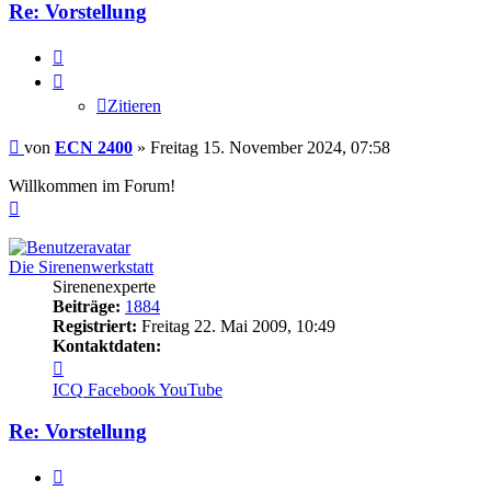
Re: Vorstellung
Zitieren
Zitieren
Beitrag
von
ECN 2400
»
Freitag 15. November 2024, 07:58
Willkommen im Forum!
Nach
oben
Die Sirenenwerkstatt
Sirenenexperte
Beiträge:
1884
Registriert:
Freitag 22. Mai 2009, 10:49
Kontaktdaten:
Kontaktdaten
von
ICQ
Facebook
YouTube
Die
Sirenenwerkstatt
Re: Vorstellung
Zitieren