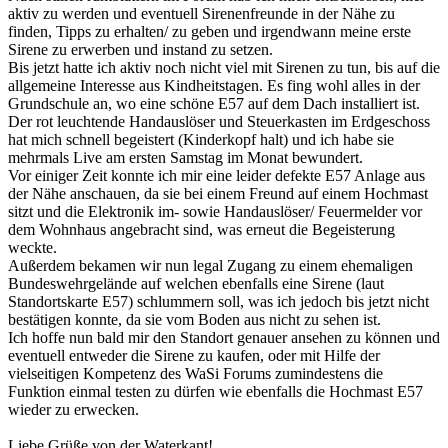
aktiv zu werden und eventuell Sirenenfreunde in der Nähe zu
finden, Tipps zu erhalten/ zu geben und irgendwann meine erste
Sirene zu erwerben und instand zu setzen.
Bis jetzt hatte ich aktiv noch nicht viel mit Sirenen zu tun, bis auf die
allgemeine Interesse aus Kindheitstagen. Es fing wohl alles in der
Grundschule an, wo eine schöne E57 auf dem Dach installiert ist.
Der rot leuchtende Handauslöser und Steuerkasten im Erdgeschoss
hat mich schnell begeistert (Kinderkopf halt) und ich habe sie
mehrmals Live am ersten Samstag im Monat bewundert.
Vor einiger Zeit konnte ich mir eine leider defekte E57 Anlage aus
der Nähe anschauen, da sie bei einem Freund auf einem Hochmast
sitzt und die Elektronik im- sowie Handauslöser/ Feuermelder vor
dem Wohnhaus angebracht sind, was erneut die Begeisterung
weckte.
Außerdem bekamen wir nun legal Zugang zu einem ehemaligen
Bundeswehrgelände auf welchen ebenfalls eine Sirene (laut
Standortskarte E57) schlummern soll, was ich jedoch bis jetzt nicht
bestätigen konnte, da sie vom Boden aus nicht zu sehen ist.
Ich hoffe nun bald mir den Standort genauer ansehen zu können und
eventuell entweder die Sirene zu kaufen, oder mit Hilfe der
vielseitigen Kompetenz des WaSi Forums zumindestens die
Funktion einmal testen zu dürfen wie ebenfalls die Hochmast E57
wieder zu erwecken.
Liebe Grüße von der Waterkant!