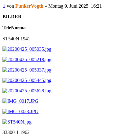
Beitrag
von
FunkerVogth
»
Montag 9. Juni 2025, 16:21
BILDER
TeleNorma
ST540N 1941
33300-1 1962