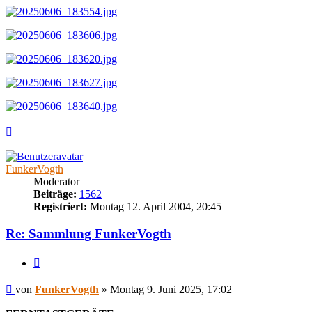
Nach
oben
FunkerVogth
Moderator
Beiträge:
1562
Registriert:
Montag 12. April 2004, 20:45
Re: Sammlung FunkerVogth
Zitieren
Beitrag
von
FunkerVogth
»
Montag 9. Juni 2025, 17:02