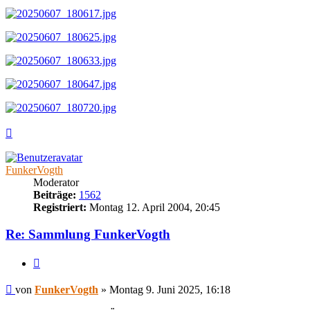
Nach
oben
FunkerVogth
Moderator
Beiträge:
1562
Registriert:
Montag 12. April 2004, 20:45
Re: Sammlung FunkerVogth
Zitieren
Beitrag
von
FunkerVogth
»
Montag 9. Juni 2025, 16:18