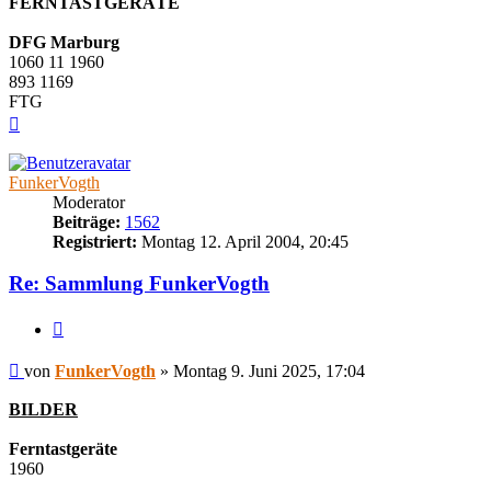
FERNTASTGERÄTE
DFG Marburg
1060 11 1960
893 1169
FTG
Nach
oben
FunkerVogth
Moderator
Beiträge:
1562
Registriert:
Montag 12. April 2004, 20:45
Re: Sammlung FunkerVogth
Zitieren
Beitrag
von
FunkerVogth
»
Montag 9. Juni 2025, 17:04
BILDER
Ferntastgeräte
1960