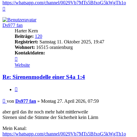
https://whatsapp.com/channel/0029Vb7MTs5BfxoG5kWgTh1o
Nach
oben
Ds977 fan
Harter Kern
Beiträge:
120
Registriert:
Samstag 11. Oktober 2025, 19:47
Wohnort:
16515 oranienburg
Kontaktdaten:
Kontaktdaten
von
Website
Ds977
fan
Re: Sirenenmodelle einer S4a 1:4
Zitieren
Beitrag
von
Ds977 fan
»
Montag 27. April 2026, 07:59
aber geil das ihr noch mehr habt mittlerweile
Sirenen sind die Stimme der Sicherheit kein Lärm
Mein Kanal:
https://whatsapp.com/channel/0029Vb7MTs5BfxoG5kWgTh1o