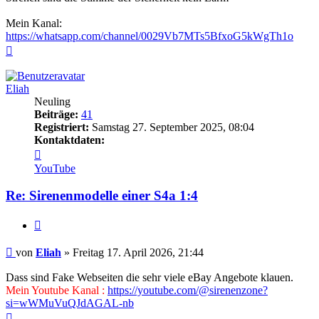
Mein Kanal:
https://whatsapp.com/channel/0029Vb7MTs5BfxoG5kWgTh1o
Nach
oben
Eliah
Neuling
Beiträge:
41
Registriert:
Samstag 27. September 2025, 08:04
Kontaktdaten:
Kontaktdaten
von
YouTube
Eliah
Re: Sirenenmodelle einer S4a 1:4
Zitieren
Beitrag
von
Eliah
»
Freitag 17. April 2026, 21:44
Dass sind Fake Webseiten die sehr viele eBay Angebote klauen.
Mein Youtube Kanal :
https://youtube.com/@sirenenzone?
si=wWMuVuQJdAGAL-nb
Nach