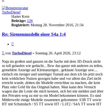
oben
TurboDiesel
Harter Kern
Beiträge:
126
Registriert:
Montag 28. November 2016, 21:34
Re: Sirenenmodelle einer S4a 1:4
Zitieren
Beitrag
von
TurboDiesel
»
Sonntag 26. April 2026, 23:12
Naja im großen und ganzen ist die Sache mit dem 3D-Druck nicht
so toll gelaufen wie gedacht... Bzw das ganze mit anderen zu teilen,
gemeldete Anzeige auf Kleinanzeigen , geklaute Anzeige usw....
einfach ein riesiger und unnötiger Tumult aus dem ich bis jetzt noch
kein wirklichen Nutzen gezogen habe und vor allem das Ziel nicht
erreicht wurde, dritten die Modelle erreichbar zu machen, die kein
Platz oder Geld für das Original haben. Man kann den Versuch
wagen das die Leute die mich kennen, sich bei mir melden und über
den Privaten weg zu mir so ein Model bekommen können. Es sind
Mittlerweile einige Modelle zusammen gekommen: S3B TT sowie
HT mit Schutzdach / S5 TT sowie HT / L1F2 / S4A TT sowie HT