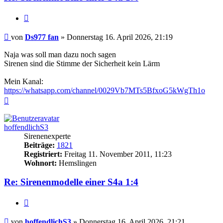
Zitieren
Beitrag
von
Ds977 fan
»
Donnerstag 16. April 2026, 21:19
Naja was soll man dazu noch sagen
Sirenen sind die Stimme der Sicherheit kein Lärm
Mein Kanal:
https://whatsapp.com/channel/0029Vb7MTs5BfxoG5kWgTh1o
Nach
oben
hoffendlichS3
Sirenenexperte
Beiträge:
1821
Registriert:
Freitag 11. November 2011, 11:23
Wohnort:
Hemslingen
Re: Sirenenmodelle einer S4a 1:4
Zitieren
Beitrag
von
hoffendlichS3
»
Donnerstag 16. April 2026, 21:21