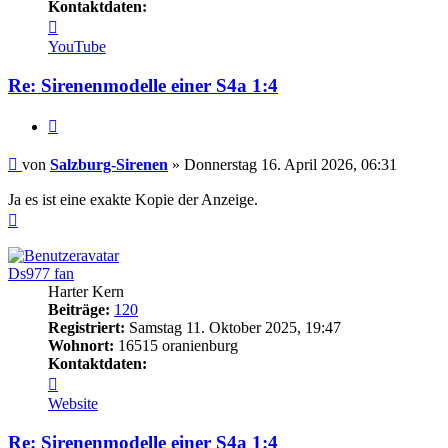
Kontaktdaten:
Kontaktdaten
von
YouTube
Salzburg-
Sirenen
Re: Sirenenmodelle einer S4a 1:4
Zitieren
Beitrag
von
Salzburg-Sirenen
»
Donnerstag 16. April 2026, 06:31
Ja es ist eine exakte Kopie der Anzeige.
Nach
oben
Ds977 fan
Harter Kern
Beiträge:
120
Registriert:
Samstag 11. Oktober 2025, 19:47
Wohnort:
16515 oranienburg
Kontaktdaten:
Kontaktdaten
von
Website
Ds977
fan
Re: Sirenenmodelle einer S4a 1:4