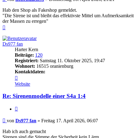
Hab den Shop als Fakeshop gemeldet.
"Die Sirene ist und bleibt das effektivste Mittel um Aufmerksamkeit
der Massen zu erregen"
Nach
oben
Ds977 fan
Harter Kern
Beiträge:
120
Registriert:
Samstag 11. Oktober 2025, 19:47
Wohnort:
16515 oranienburg
Kontaktdaten:
Kontaktdaten
von
Website
Ds977
fan
Re: Sirenenmodelle einer S4a 1:4
Zitieren
Beitrag
von
Ds977 fan
»
Freitag 17. April 2026, 06:07
Hab ich auch gemacht
Sirenen sind die Stimme der Sicherheit kein Lärm