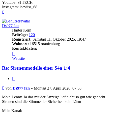
Youtube: SI TECH
Instagram: leeviiss_68
Nach
oben
Ds977 fan
Harter Kern
Beiträge:
120
Registriert:
Samstag 11. Oktober 2025, 19:47
Wohnort:
16515 oranienburg
Kontaktdaten:
Kontaktdaten
von
Website
Ds977
fan
Re: Sirenenmodelle einer S4a 1:4
Zitieren
Beitrag
von
Ds977 fan
»
Montag 27. April 2026, 07:58
Moin Lenny. Ja das mit der Anzeige lief nicht so gut wie gedacht.
Sirenen sind die Stimme der Sicherheit kein Lärm
Mein Kanal: