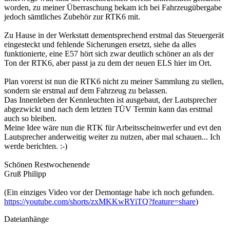
worden, zu meiner Überraschung bekam ich bei Fahrzeugübergabe
jedoch sämtliches Zubehör zur RTK6 mit.
Zu Hause in der Werkstatt dementsprechend erstmal das Steuergerät
eingesteckt und fehlende Sicherungen ersetzt, siehe da alles
funktionierte, eine E57 hört sich zwar deutlich schöner an als der
Ton der RTK6, aber passt ja zu dem der neuen ELS hier im Ort.
Plan vorerst ist nun die RTK6 nicht zu meiner Sammlung zu stellen,
sondern sie erstmal auf dem Fahrzeug zu belassen.
Das Innenleben der Kennleuchten ist ausgebaut, der Lautsprecher
abgezwickt und nach dem letzten TÜV Termin kann das erstmal
auch so bleiben.
Meine Idee wäre nun die RTK für Arbeitsscheinwerfer und evt den
Lautsprecher anderweitig weiter zu nutzen, aber mal schauen... Ich
werde berichten. :-)
Schönen Restwochenende
Gruß Philipp
(Ein einziges Video vor der Demontage habe ich noch gefunden.
https://youtube.com/shorts/zxMKKwRYiTQ?feature=share
)
Dateianhänge