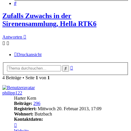
Suche
Zufalls Zuwachs in der
Sirenensammlung, Hella RTK6
Antworten
Druckansicht
Erweiterte
Suche
Suche
4 Beiträge • Seite
1
von
1
philipp122
Harter Kern
Beiträge:
296
Registriert:
Mittwoch 20. Februar 2013, 17:09
Wohnort:
Butzbach
Kontaktdaten:
Kontaktdaten
von
Website