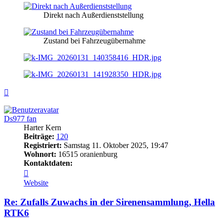
Direkt nach Außerdienststellung
Zustand bei Fahrzeugübernahme
Nach
oben
Ds977 fan
Harter Kern
Beiträge:
120
Registriert:
Samstag 11. Oktober 2025, 19:47
Wohnort:
16515 oranienburg
Kontaktdaten:
Kontaktdaten
von
Website
Ds977
fan
Re: Zufalls Zuwachs in der Sirenensammlung, Hella
RTK6