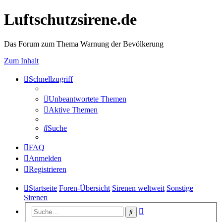
Luftschutzsirene.de
Das Forum zum Thema Warnung der Bevölkerung
Zum Inhalt
Schnellzugriff
Unbeantwortete Themen
Aktive Themen
Suche
FAQ
Anmelden
Registrieren
Startseite
Foren-Übersicht
Sirenen weltweit
Sonstige
Sirenen
Erweiterte
Suche
Suche