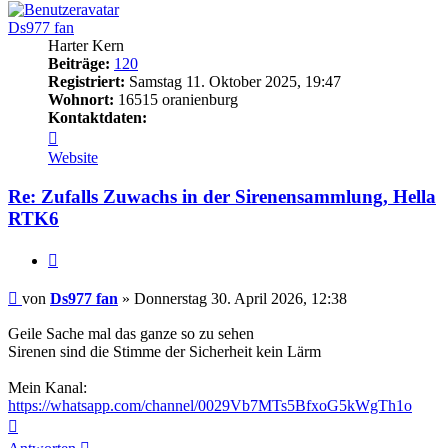
Ds977 fan
Harter Kern
Beiträge:
120
Registriert:
Samstag 11. Oktober 2025, 19:47
Wohnort:
16515 oranienburg
Kontaktdaten:
Kontaktdaten
von
Website
Ds977
fan
Re: Zufalls Zuwachs in der Sirenensammlung, Hella
RTK6
Zitieren
Beitrag
von
Ds977 fan
»
Donnerstag 30. April 2026, 12:38
Geile Sache mal das ganze so zu sehen
Sirenen sind die Stimme der Sicherheit kein Lärm
Mein Kanal:
https://whatsapp.com/channel/0029Vb7MTs5BfxoG5kWgTh1o
Nach
oben