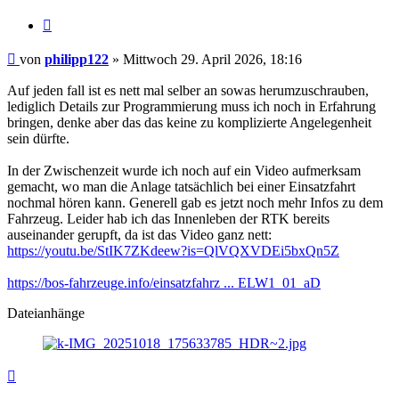
Zitieren
Beitrag
von
philipp122
»
Mittwoch 29. April 2026, 18:16
Auf jeden fall ist es nett mal selber an sowas herumzuschrauben,
lediglich Details zur Programmierung muss ich noch in Erfahrung
bringen, denke aber das das keine zu komplizierte Angelegenheit
sein dürfte.
In der Zwischenzeit wurde ich noch auf ein Video aufmerksam
gemacht, wo man die Anlage tatsächlich bei einer Einsatzfahrt
nochmal hören kann. Generell gab es jetzt noch mehr Infos zu dem
Fahrzeug. Leider hab ich das Innenleben der RTK bereits
auseinander gerupft, da ist das Video ganz nett:
https://youtu.be/StIK7ZKdeew?is=QlVQXVDEi5bxQn5Z
https://bos-fahrzeuge.info/einsatzfahrz ... ELW1_01_aD
Dateianhänge
Nach
oben