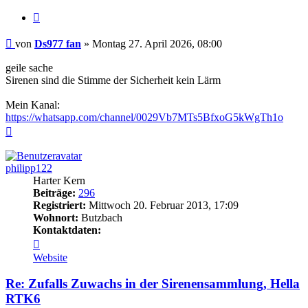
Zitieren
Beitrag
von
Ds977 fan
»
Montag 27. April 2026, 08:00
geile sache
Sirenen sind die Stimme der Sicherheit kein Lärm
Mein Kanal:
https://whatsapp.com/channel/0029Vb7MTs5BfxoG5kWgTh1o
Nach
oben
philipp122
Harter Kern
Beiträge:
296
Registriert:
Mittwoch 20. Februar 2013, 17:09
Wohnort:
Butzbach
Kontaktdaten:
Kontaktdaten
von
Website
philipp122
Re: Zufalls Zuwachs in der Sirenensammlung, Hella
RTK6