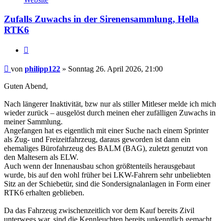
philipp122
Zufalls Zuwachs in der Sirenensammlung, Hella
RTK6
Zitieren
Beitrag
von
philipp122
»
Sonntag 26. April 2026, 21:00
Guten Abend,
Nach längerer Inaktivität, bzw nur als stiller Mitleser melde ich mich
wieder zurück – ausgelöst durch meinen eher zufälligen Zuwachs in
meiner Sammlung.
Angefangen hat es eigentlich mit einer Suche nach einem Sprinter
als Zug- und Freizeitfahrzeug, daraus geworden ist dann ein
ehemaliges Bürofahrzeug des BALM (BAG), zuletzt genutzt von
den Maltesern als ELW.
Auch wenn der Innenausbau schon größtenteils herausgebaut
wurde, bis auf den wohl früher bei LKW-Fahrern sehr unbeliebten
Sitz an der Schiebetür, sind die Sondersignalanlagen in Form einer
RTK6 erhalten geblieben.
Da das Fahrzeug zwischenzeitlich vor dem Kauf bereits Zivil
unterwegs war, sind die Kennleuchten bereits unkenntlich gemacht