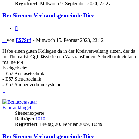
Registriert:
Mittwoch 9. September 2020, 22:27
Re: Sirenen Verbandsgemeinde Diez
Zitieren
Beitrag
von
E57Stif
»
Mittwoch 15. Februar 2023, 23:12
Habe einen guten Kollegen da in der Kreisverwaltung sitzen, der da
im Thema ist. Ggf. lässt sich da Was rausfinden. Schreib mir einfach
mal ne PN
Fachgebiete:
- E57 Auslösetechnik
- E57 Steuertechnik
- E57 Sirenenverbundsysteme
Nach
oben
Fahrradklingel
Sirenenexperte
Beiträge:
1010
Registriert:
Freitag 20. Februar 2009, 16:49
Re: Sirenen Verbandsgemeinde Diez