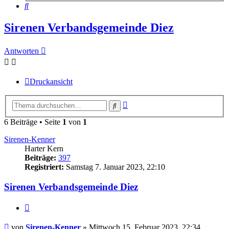
Suche
Sirenen Verbandsgemeinde Diez
Antworten
Druckansicht
Erweiterte
Suche
Suche
6 Beiträge • Seite
1
von
1
Sirenen-Kenner
Harter Kern
Beiträge:
397
Registriert:
Samstag 7. Januar 2023, 22:10
Sirenen Verbandsgemeinde Diez
Zitieren
Beitrag
von
Sirenen-Kenner
»
Mittwoch 15. Februar 2023, 22:34