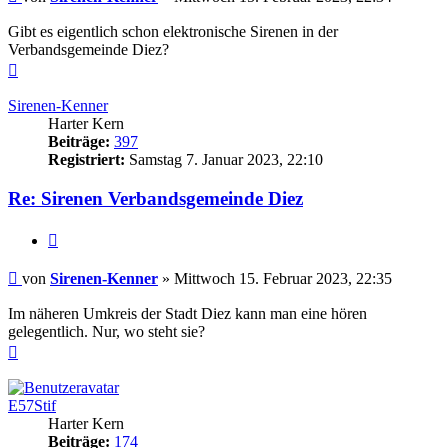
Gibt es eigentlich schon elektronische Sirenen in der
Verbandsgemeinde Diez?
Nach
oben
Sirenen-Kenner
Harter Kern
Beiträge:
397
Registriert:
Samstag 7. Januar 2023, 22:10
Re: Sirenen Verbandsgemeinde Diez
Zitieren
Beitrag
von
Sirenen-Kenner
»
Mittwoch 15. Februar 2023, 22:35
Im näheren Umkreis der Stadt Diez kann man eine hören
gelegentlich. Nur, wo steht sie?
Nach
oben
E57Stif
Harter Kern
Beiträge:
174