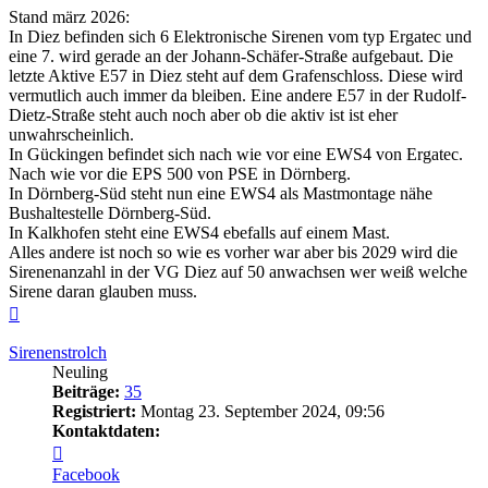
Stand märz 2026:
In Diez befinden sich 6 Elektronische Sirenen vom typ Ergatec und
eine 7. wird gerade an der Johann-Schäfer-Straße aufgebaut. Die
letzte Aktive E57 in Diez steht auf dem Grafenschloss. Diese wird
vermutlich auch immer da bleiben. Eine andere E57 in der Rudolf-
Dietz-Straße steht auch noch aber ob die aktiv ist ist eher
unwahrscheinlich.
In Gückingen befindet sich nach wie vor eine EWS4 von Ergatec.
Nach wie vor die EPS 500 von PSE in Dörnberg.
In Dörnberg-Süd steht nun eine EWS4 als Mastmontage nähe
Bushaltestelle Dörnberg-Süd.
In Kalkhofen steht eine EWS4 ebefalls auf einem Mast.
Alles andere ist noch so wie es vorher war aber bis 2029 wird die
Sirenenanzahl in der VG Diez auf 50 anwachsen wer weiß welche
Sirene daran glauben muss.
Nach
oben
Sirenenstrolch
Neuling
Beiträge:
35
Registriert:
Montag 23. September 2024, 09:56
Kontaktdaten:
Kontaktdaten
von
Facebook