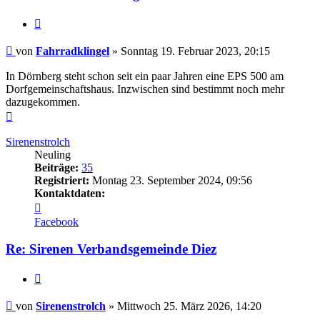
Zitieren
Beitrag
von
Fahrradklingel
»
Sonntag 19. Februar 2023, 20:15
In Dörnberg steht schon seit ein paar Jahren eine EPS 500 am
Dorfgemeinschaftshaus. Inzwischen sind bestimmt noch mehr
dazugekommen.
Nach
oben
Sirenenstrolch
Neuling
Beiträge:
35
Registriert:
Montag 23. September 2024, 09:56
Kontaktdaten:
Kontaktdaten
von
Facebook
Sirenenstrolch
Re: Sirenen Verbandsgemeinde Diez
Zitieren
Beitrag
von
Sirenenstrolch
»
Mittwoch 25. März 2026, 14:20